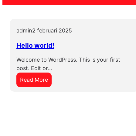
admin
2 februari 2025
Hello world!
Welcome to WordPress. This is your first
post. Edit or…
:
Read More
H
e
l
l
o
w