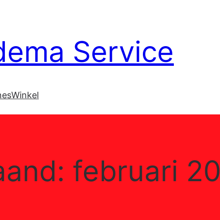
dema Service
nes
Winkel
aand:
februari 2